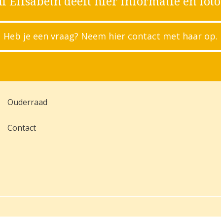
uf Elisabeth deelt hier informatie en foto'
Heb je een vraag? Neem hier contact met haar op.
Ouderraad
Contact