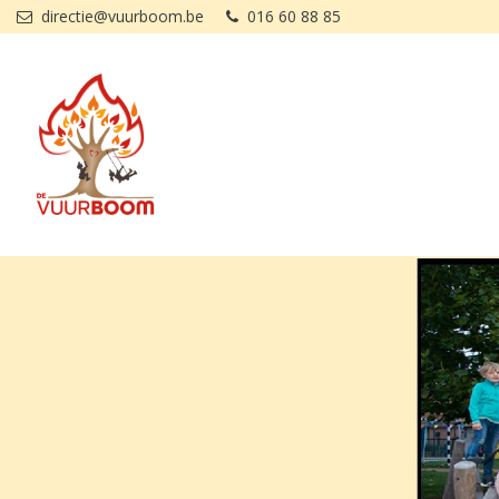
Overslaan en naar de inhoud gaan
directie@vuurboom.be
016 60 88 85