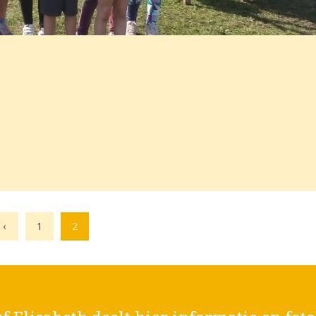
‹
1
2