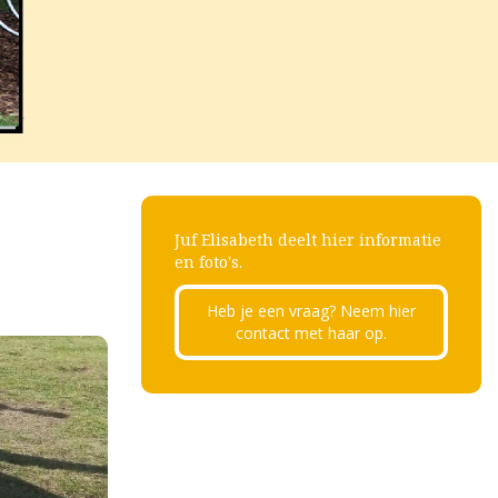
Juf Elisabeth deelt hier informatie
en foto's.
Heb je een vraag? Neem hier
contact met haar op.