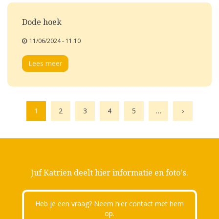
Dode hoek
11/06/2024 - 11:10
Lees meer
1
2
3
4
5
…
›
Juf Katrien deelt hier informatie en foto's.
Heb je een vraag? Neem hier contact met hem
op.