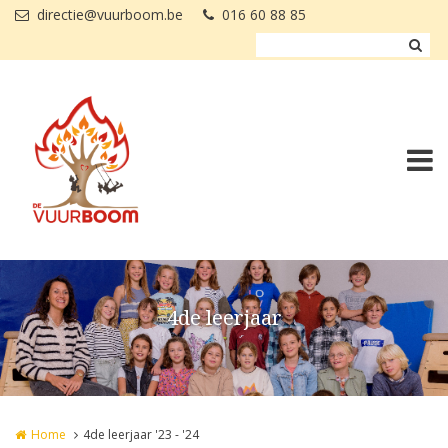
Overslaan en naar de inhoud gaan
directie@vuurboom.be
016 60 88 85
4de leerjaar
Home
4de leerjaar '23 - '24